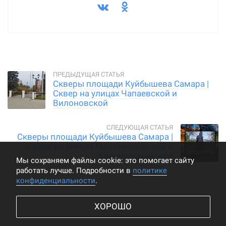
Скверы площади Куйбышева Самара |
Сквер на улицах Чапаевской и
Вилоновской
Скверы площади Куйбышева Самара |
Сквер на улицах Галактионовской и
Красноармейской
Мы cохраняем файлы cookie: это помогает сайту
работать лучше. Подробности в
политике
конфиденциальности
.
ХОРОШО