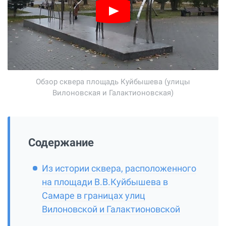
Обзор сквера площадь Куйбышева (улицы
Вилоновская и Галактионовская)
Содержание
Из истории сквера, расположенного
на площади В.В.Куйбышева в
Самаре в границах улиц
Вилоновской и Галактионовской