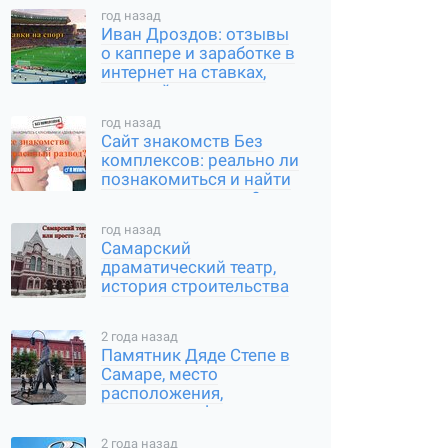
сервиса
год назад
Иван Дроздов: отзывы
о каппере и заработке в
интернет на ставках,
который он предлагает
год назад
Сайт знакомств Без
комплексов: реально ли
познакомиться и найти
вторую половинку?
год назад
Самарский
драматический театр,
история строительства
и современное
состояние
2 года назад
Памятник Дяде Степе в
Самаре, место
расположения,
интересные факты
2 года назад