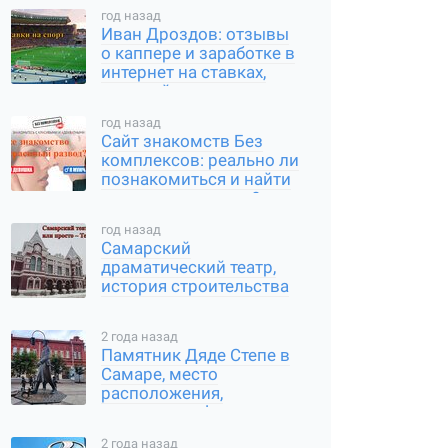
сервиса
год назад
Иван Дроздов: отзывы
о каппере и заработке в
интернет на ставках,
который он предлагает
год назад
Сайт знакомств Без
комплексов: реально ли
познакомиться и найти
вторую половинку?
год назад
Самарский
драматический театр,
история строительства
и современное
состояние
2 года назад
Памятник Дяде Степе в
Самаре, место
расположения,
интересные факты
2 года назад