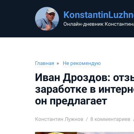
KonstantinLuzhn
Онлайн-дневник Константин
Главная
Не рекомендую
Иван Дроздов: отз
заработке в интерн
он предлагает
Константин Лужнов
8
комментариев