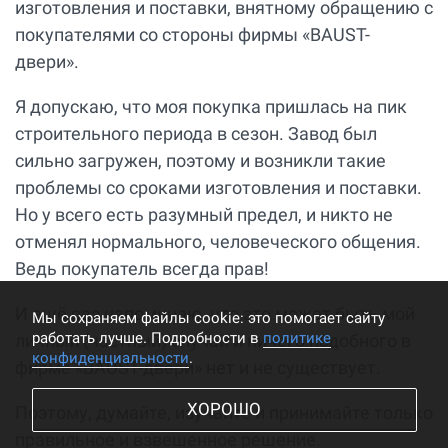
изготовления и поставки, внятному обращению с
покупателями со стороны фирмы «BAUST-
двери».
Я допускаю, что моя покупка пришлась на пик
строительного периода в сезон. Завод был
сильно загружен, поэтому и возникли такие
проблемы со сроками изготовления и поставки.
Но у всего есть разумный предел, и никто не
отменял нормального, человеческого общения.
Ведь покупатель всегда прав!
И ещё раз напоминаю, что это может быть мой
Мы cохраняем файлы cookie: это помогает сайту
работать лучше. Подробности в
политике
личный (частный) случай и ничего подобного в
конфиденциальности
.
фирме «BAUST-двери» нет и не существует.
ХОРОШО
Поэтому, думайте, изучайте и принимайте только
правильное и взвешенное решение.