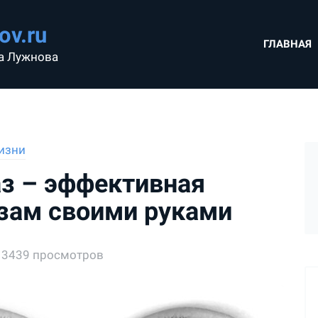
ov.ru
ГЛАВНАЯ
а Лужнова
изни
аз – эффективная
зам своими руками
3439 просмотров