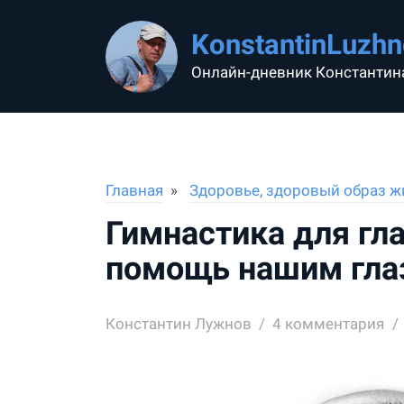
KonstantinLuzhn
Онлайн-дневник Константин
Главная
Здоровье, здоровый образ ж
Гимнастика для гл
помощь нашим гла
Константин Лужнов
4
комментария