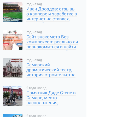
сервиса
год назад
Иван Дроздов: отзывы
о каппере и заработке в
интернет на ставках,
который он предлагает
год назад
Сайт знакомств Без
комплексов: реально ли
познакомиться и найти
вторую половинку?
год назад
Самарский
драматический театр,
история строительства
и современное
состояние
2 года назад
Памятник Дяде Степе в
Самаре, место
расположения,
интересные факты
2 года назад